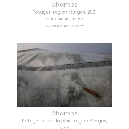
Champs
Potager, région Morges, 2021
Photo: Nicole Chuard
©2021 Nicole Chuard
Champs
Potager après la pluie, région Morges,
2021